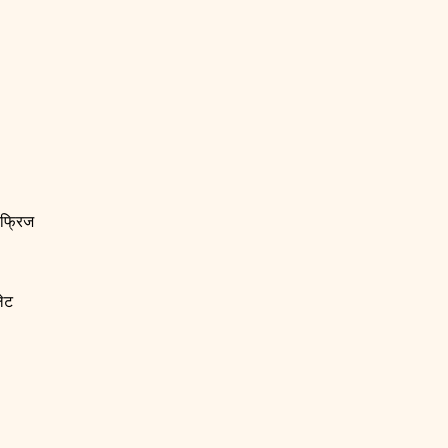
 फ्रिज
ेट