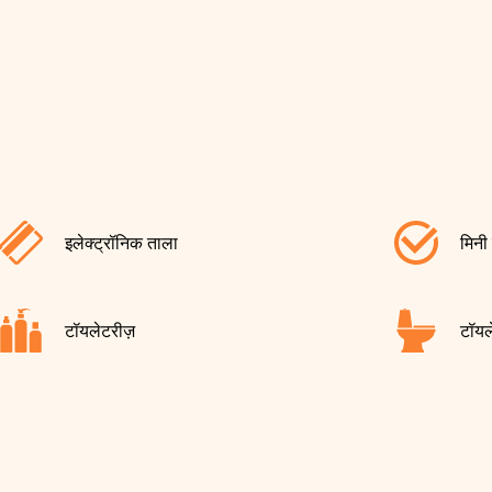
इलेक्ट्रॉनिक ताला
मिनी
टॉयलेटरीज़
टॉयल
वाई-फाई
फ़ोन