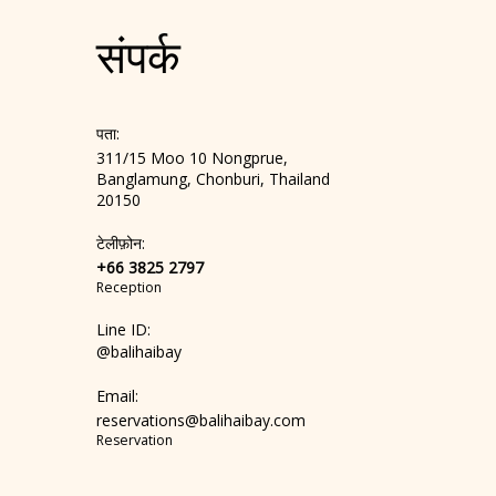
फ्लैट-स्क्रीन टीवी
संपर्क
काम की मेज़
पता:
311/15 Moo 10 Nongprue,
Banglamung, Chonburi, Thailand
धूम्रपान वर्जित कमरा
20150
टेलीफ़ोन:
+66 3825 2797
टॉयलेटरीज़
Reception
Line ID:
@balihaibay
चाय और कॉफ़ी बनाने की सुविधा
Email:
reservations@balihaibay.com
Reservation
हाउस-कीपिंग